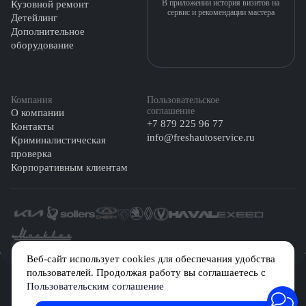
В приложении история визитов на
Кузовной ремонт
сервис и рекомендации мастера
Детейлинг
Дополнительное
оборудование
Компания
Пользовательское
соглашение
О компании
+7 879 225 96 77
Контакты
info@freshautoservice.ru
Криминалистическая
проверка
Корпоративным клиентам
©️ 2026 Fresh Auto
Веб-сайт использует cookies для обеспечания удобства
пользователей. Продолжая работу вы соглашаетесь с
Сетевое издание «Первый автомобильный маркетплейс» зарегистрировано
Пользовательским соглашение
Решением Федеральной службы по надзору в сфере связи, информационных
технологий и массовых коммуникаций (Роскомнадзор) № Эл № ФС77-84512 от