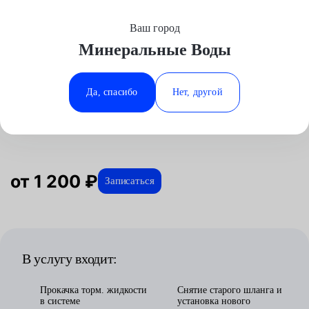
Ваш город
Выберите свой город
Минеральные Воды
Москва
Минеральные Воды
Главная
Услуги
Отзывы
Автосервис
Тормозная система
Замена тормозного шланга
Аксай
Ростов-на-Дону
Да, спасибо
Нет, другой
Замена тормозного шланга в
Волгоград
Ставрополь
Минеральных водах
Воронеж
Тюмень
Краснодар
от 1 200 ₽
Записаться
В услугу входит:
Прокачка торм. жидкости
Снятие старого шланга и
в системе
установка нового