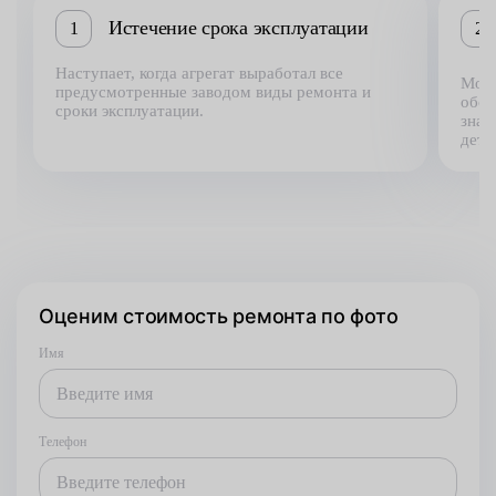
Истечение срока эксплуатации
1
2
Наступает, когда агрегат выработал все
Може
предусмотренные заводом виды ремонта и
обст
сроки эксплуатации.
знач
дета
Оценим стоимость ремонта по фото
Имя
Телефон