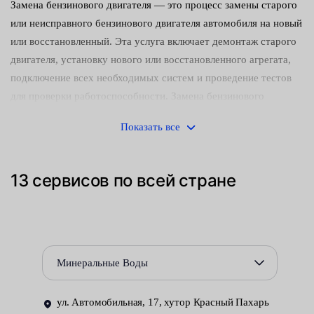
Замена бензинового двигателя — это процесс замены старого
или неисправного бензинового двигателя автомобиля на новый
или восстановленный. Эта услуга включает демонтаж старого
двигателя, установку нового или восстановленного агрегата,
подключение всех необходимых систем и проведение тестов
для проверки работоспособности. Замена бензинового
двигателя выполняется с целью восстановления или
Показать все
повышения производительности автомобиля, а также
устранения серьезных поломок или износа существующего
двигателя. Это сложная и трудоемкая процедура, которая
13 сервисов по всей стране
требует опыта и знаний в области автомобильного ремонта.
Услуга "Замена бензинового двигателя" может потребоваться в
следующих случаях:
Минеральные Воды
Износ и поломка двигателя: Если текущий бензиновый
двигатель испытывает серьезные поломки, такие как
ул. Автомобильная, 17, хутор Красный Пахарь