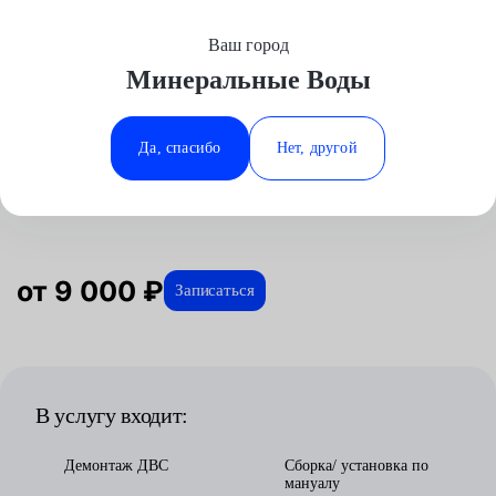
Ваш город
Выберите свой город
Минеральные Воды
Москва
Минеральные Воды
Главная
Услуги
Отзывы
Автосервис
Двигатель
Замена бензинового двигателя
Аксай
Ростов-на-Дону
Да, спасибо
Нет, другой
Замена бензинового двигателя в
Волгоград
Ставрополь
Минеральных водах
Воронеж
Тюмень
Краснодар
от 9 000 ₽
Записаться
В услугу входит:
Демонтаж ДВС
Сборка/ установка по
мануалу