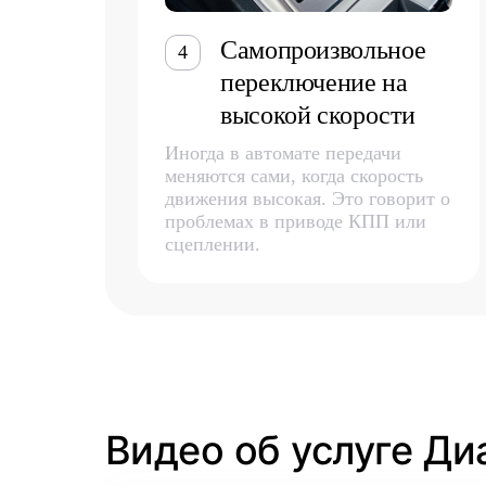
Самопроизвольное
4
переключение на
высокой скорости
Иногда в автомате передачи
меняются сами, когда скорость
движения высокая. Это говорит о
проблемах в приводе КПП или
сцеплении.
Видео об услуге Д