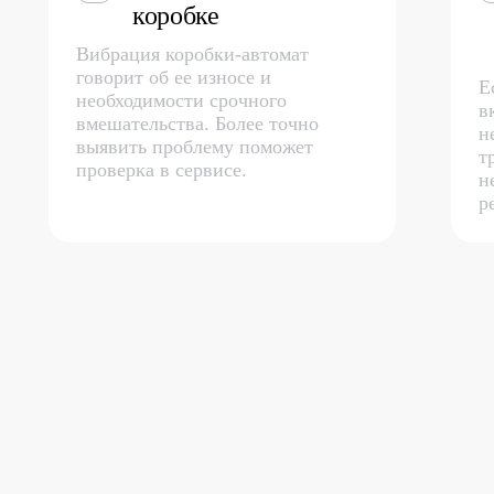
коробке
Вибрация коробки-автомат
говорит об ее износе и
Е
необходимости срочного
в
вмешательства. Более точно
н
выявить проблему поможет
т
проверка в сервисе.
н
р