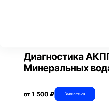
Выберите свой город
Москва
Главная
Услуги
Отзывы
Диагностика
Диагностика авто
Аксай
Волгоград
Преимущества
Воронеж
Краснодар
Диагностика АКП
Минеральных вод
от 1 500 ₽
Записаться