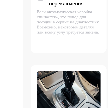
переключения
Если автоматическая коробка
«пинается», это повод для
поездки в сервис на диагностику.
Возможно, некоторым деталям
или всему узлу требуется замена.