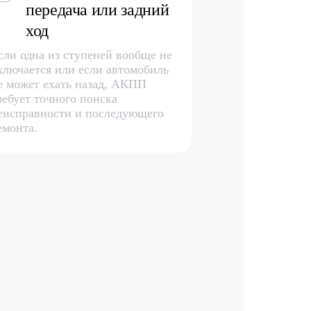
передача или задний
ход
сли одна из ступеней вообще не
ключается или если автомобиль
е может ехать назад, АКПП
ребует точного поиска
еисправности и последующего
емонта.