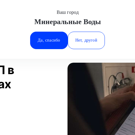
Ваш город
Минеральные Воды
Минеральные Воды
Диагностика АКПП
Ростов-на-Дону
Да, спасибо
Нет, другой
Ставрополь
Статьи
Отзывы
Тюмень
П в
ах