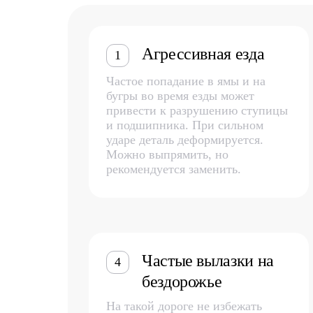
Агрессивная езда
1
Частое попадание в ямы и на
бугры во время езды может
привести к разрушению ступицы
и подшипника. При сильном
ударе деталь деформируется.
Можно выпрямить, но
рекомендуется заменить.
Частые вылазки на
4
бездорожье
На такой дороге не избежать