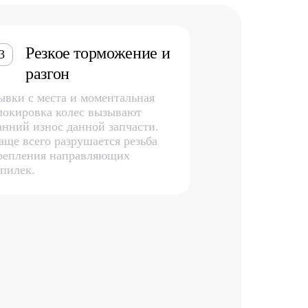
Резкое торможение и
3
разгон
ывки с места и моментальная
локировка колес вызывают
анний износ данной запчасти.
аще всего разрушается резьба
репления направляющих
пилек.