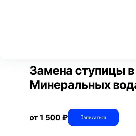
Выберите свой город
Москва
Главная
Услуги
Отзывы
Автосервис
Подвеска
За
Аксай
Волгоград
Преимущества
Воронеж
Краснодар
Замена ступицы в
Минеральных вод
от 1 500 ₽
Записаться