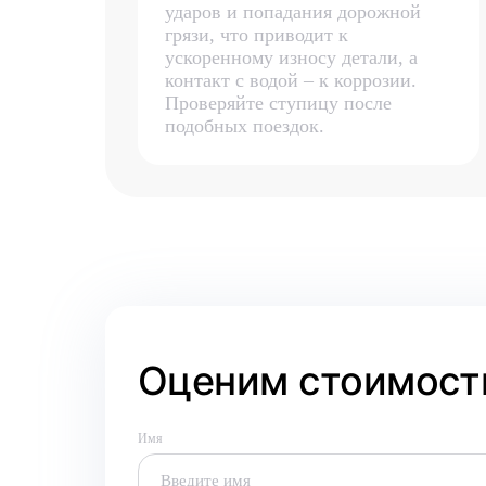
ударов и попадания дорожной
грязи, что приводит к
ускоренному износу детали, а
контакт с водой – к коррозии.
Проверяйте ступицу после
подобных поездок.
Оценим стоимость
Имя