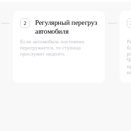
Регулярный перегруз
2
автомобиля
Если автомобиль постоянно
Р
перегружается, то ступица
б
прослужит недолго.
р
Ч
к
ш