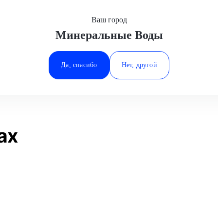
Ваш город
Минеральные Воды
Минеральные Воды
мена ступицы
Ростов-на-Дону
Да, спасибо
Нет, другой
Ставрополь
Статьи
Отзывы
Тюмень
ах