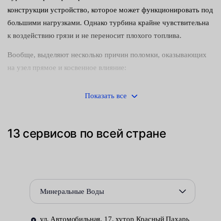
конструкции устройство, которое может функционировать под
большими нагрузками. Однако турбина крайне чувствительна
к воздействию грязи и не переносит плохого топлива.
Вообще, выделяют несколько причин поломки, оказывающих
на узел прямое и косвенное влияние:
Грязь. При этом она может попадать внутрь устройства с
Показать все
устаревшим маслом, через воздушный фильтр или сам
компрессор.
13 сервисов по всей стране
Нарушение герметичности.
Деформация механических соединений.
Разбалансировка.
Минеральные Воды
Неправильная регулировка распредвала.
Нарушения в работе клапана ЕГР.
ул. Автомобильная, 17, хутор Красный Пахарь