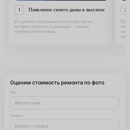
Появление синего дыма в выхлопе
1
2
В турбине образовывается утечка масла,
Появ
которое попадает в цилиндры – замена
неис
турбины обязательна.
назы
заме
Оценим стоимость ремонта по фото
Имя
Телефон