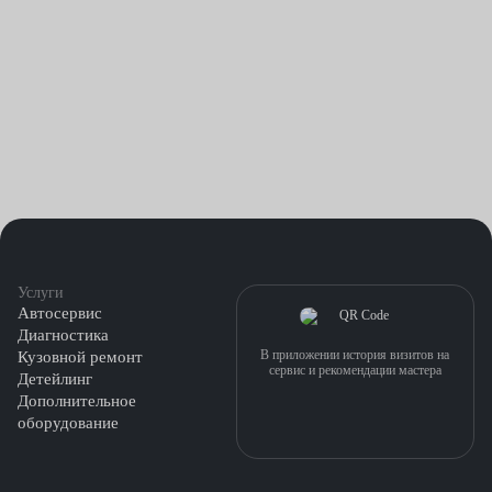
несвоевременная замена рабочей жидкости;
утечки смазки — в таких условиях на насос ложится
большая нагрузка, он перегревается и выходит из строя.
Работники центров обслуживания Fresh Auto рекомендуют
срочно везти автомобиль на диагностику при подозрениях на
неисправность маслонасоса. Дело в том, что последствия
несвоевременной замены узла бывают тяжелыми, вплоть до
полного повреждения двигателя.
Услуги
Автосервис
Диагностика
В приложении история визитов на
Кузовной ремонт
сервис и рекомендации мастера
Детейлинг
Дополнительное
оборудование