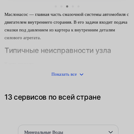
Маслонасос — главная часть смазочной системы автомобиля с
двигателем внутреннего сгорания. В его задачи входит подача
смазки под давлением из картера к внутренним деталям
силового агрегата.
Типичные неисправности узла
К ним относят:
Показать все
поломка или деформация пружины;
износ шестерен;
13 сервисов по всей стране
повреждение корпуса или посадочных мест;
засорение маслоприемника и т. д.
Основные признаки
Минеральные Воды