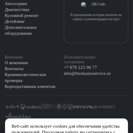
Автосервис
Поэтому при первых признаках поломки — обращайтесь на
Диагностика
СТО.
В приложении история визитов на
Кузовной ремонт
сервис и рекомендации мастера
Детейлинг
Дополнительное
оборудование
Компания
Пользовательское
соглашение
О компании
+7 879 225 96 77
Контакты
info@freshautoservice.ru
Криминалистическая
проверка
Корпоративным клиентам
©️ 2026 Fresh Auto
Веб-сайт использует cookies для обеспечания удобства
пользователей. Продолжая работу вы соглашаетесь с