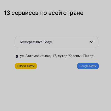
При поломке данного узла нередко отмечаются следующие
симптомы:
13 сервисов по всей стране
ухудшение управляемости автомобиля;
масляные пятна под машиной;
скрипы и стуки при вращении рулевого колеса;
Минеральные Воды
тугое вращение руля;
ул. Автомобильная, 17, хутор Красный Пахарь
руль плохо возвращается в исходное положение.
Яндекс карты
Google карты
Данные признаки иногда могут указывать и на иные поломки.
Чтобы найти причину, необходима диагностика рулевого
управления. Делать её, особенно при отсутствии опыта,
рекомендуется в автосервисе. Опытные мастера быстро
определят, что именно вышло из строя.
Алгоритм замены