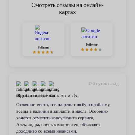
Смотреть отзывы на онлайн-
картах
Рейтинг
Рейтинг
476 суток назад
значно 5 баллов из 5.
Стабильн
ное место, всегда решат любую проблему,
В течение 
а в наличии и запчасти и масла. Особенно
сервиса. В
ся отметить консультанта сервиса,
всегда пом
андра, очень компетентен, объясняет
автомобиле
дчиво со всеми нюансами.
техобслужи