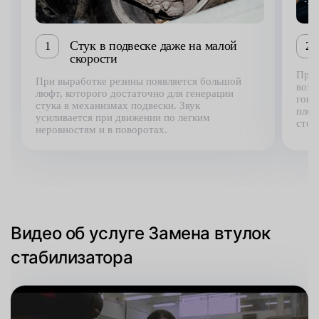
Стук в подвеске даже на малой
1
2
скорости
При 
При выработке резины появляется большой
возн
люфт, которого достаточно для генерации
гово
стука в механизмах подвески. Звук
плот
усиливается при движении по легким
стор
неровностям и в поворотах.
Видео об услуге Замена втулок
стабилизатора