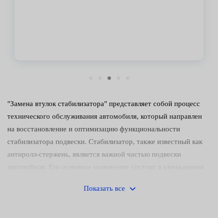
Владимир
"Замена втулок стабилизатора" представляет собой процесс
технического обслуживания автомобиля, который направлен
на восстановление и оптимизацию функциональности
стабилизатора подвески. Стабилизатор, также известный как
антиролл-стержень, является важной частью подвески
автомобиля. Его основное назначение состоит в уменьшении
наклона кузова и повышении устойчивости автомобиля во
Показать все
время движения, особенно при прохождении поворотов.
В процессе эксплуатации автомобиля или из-за естественного