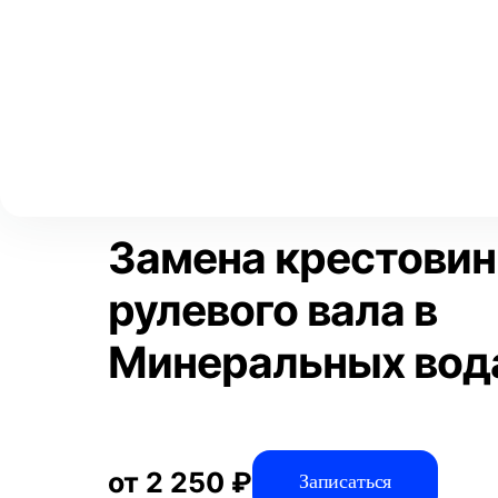
Выберите свой город
Москва
Главная
Услуги
Отзывы
Автосервис
Рулевое управлен
Аксай
Волгоград
Преимущества
Воронеж
Краснодар
Замена крестови
рулевого вала в
Минеральных вод
от 2 250 ₽
Записаться