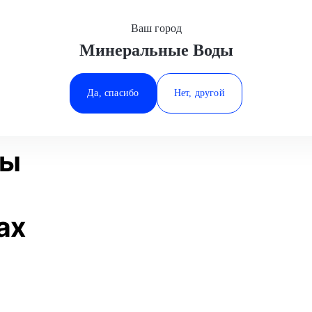
Ваш город
Минеральные Воды
Минеральные Воды
ие
Замена крестовины рулевого вала
Ростов-на-Дону
Да, спасибо
Нет, другой
Ставрополь
Статьи
Отзывы
Тюмень
ны
ах