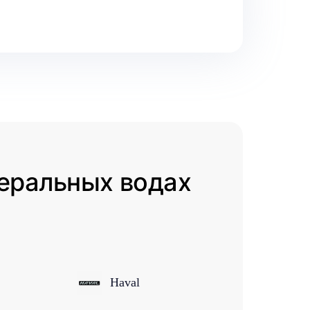
неральных водах
Haval