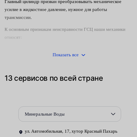
Главный цилиндр призван преобразовывать механическое
усилие в жидкостное давление, нужное для работы
трансмиссии.
К основным признакам неисправности ГСЦ наши механики
относят:
низкий уровень жидкости в бачке — опускается постоянно
Показать все
и очень быстро, так как поршень не работает должным
образом;
13 сервисов по всей стране
смягчение педали муфты;
изменение точки зацепления сцепления — машина
дергается, не хочет сдвинуться с места;
рабочая жидкость помутнела — все это происходит
Минеральные Воды
внезапно, а причина в выходе из строя сальника, куски
которого попадают в масло.
ул. Автомобильная, 17, хутор Красный Пахарь