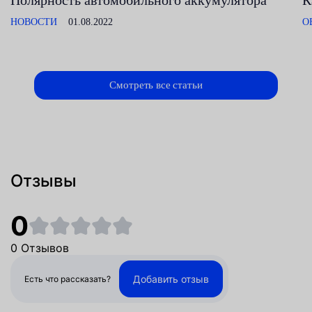
Полярность автомобильного аккумулятора
К
НОВОСТИ
01.08.2022
О
Смотреть все статьи
Отзывы
0
0 Отзывов
Добавить отзыв
Есть что рассказать?