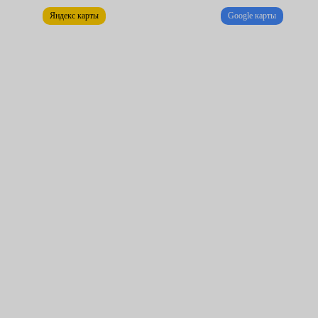
Цена этой услуги в сервисах Fresh Auto начинается от 3000
Яндекс карты
Google карты
рублей. Она включает демонтаж, установку нового цилиндра и
прокачку воздуха (необходимая процедура, исключающая
завоздушивание).