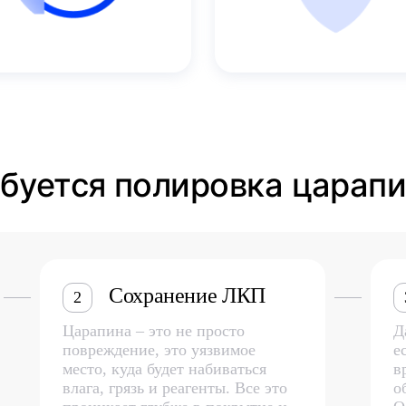
ебуется полировка царап
Сохранение ЛКП
2
Царапина – это не просто
Д
повреждение, это уязвимое
е
место, куда будет набиваться
в
влага, грязь и реагенты. Все это
о