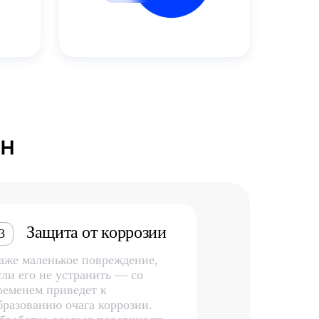
ин
Защита от коррозии
3
аже маленькое повреждение,
сли его не устранить — со
ременем приведет к
бразованию очага коррозии.