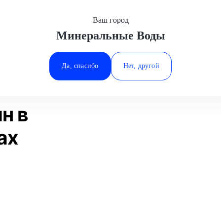
Ваш город
Минеральные Воды
Минеральные Воды
ное покрытие
Полировка царапин
Ростов-на-Дону
Да, спасибо
Нет, другой
Ставрополь
Статьи
Отзывы
Тюмень
н в
ах