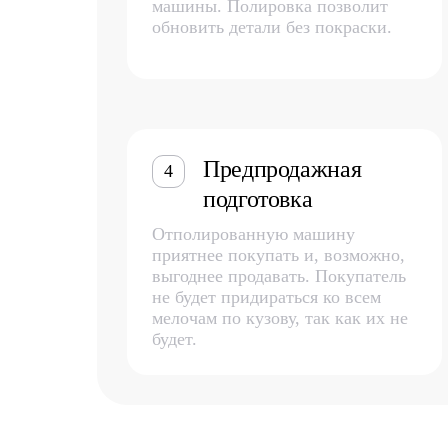
машины. Полировка позволит
обновить детали без покраски.
Предпродажная
4
подготовка
Отполированную машину
приятнее покупать и, возможно,
выгоднее продавать. Покупатель
не будет придираться ко всем
мелочам по кузову, так как их не
будет.