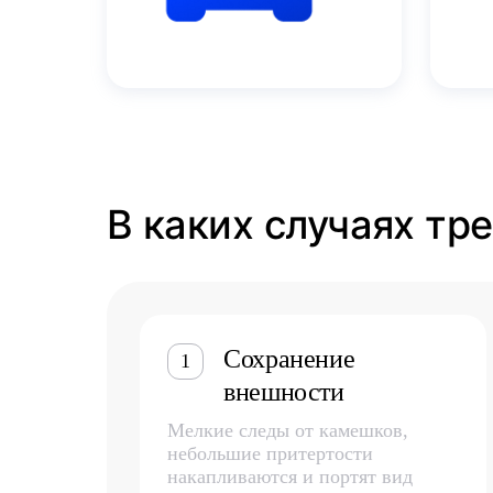
В каких случаях тр
Сохранение
1
внешности
Мелкие следы от камешков,
небольшие притертости
накапливаются и портят вид