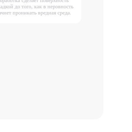
бработка сделает поверхность
ладкой до того, как в неровность
ачнет проникать вредная среда.