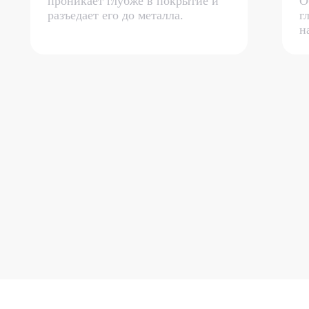
проникает глубже в покрытие и
О
разъедает его до металла.
г
н