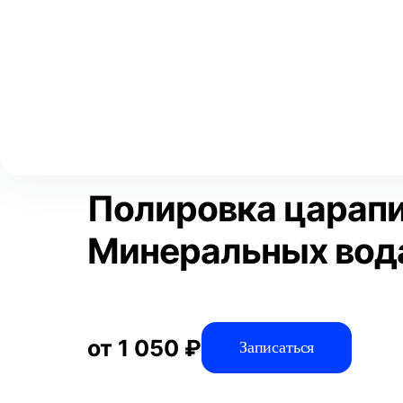
Выберите свой город
Москва
Главная
Услуги
Отзывы
Детейлинг
Полировка и защит
Аксай
Волгоград
Преимущества
Воронеж
Краснодар
Полировка царапи
Минеральных вод
от 1 050 ₽
Записаться