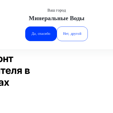
Ваш город
Минеральные Воды
Минеральные Воды
питальный ремонт бензинового двигателя
Ростов-на-Дону
Да, спасибо
Нет, другой
Ставрополь
Статьи
Отзывы
Тюмень
онт
теля в
ах