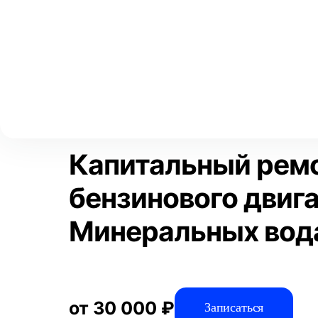
Выберите свой город
Москва
Главная
Услуги
Отзывы
Автосервис
Двигатель
Ка
Аксай
Волгоград
Преимущества
Воронеж
Краснодар
Капитальный рем
бензинового двига
Минеральных вод
от 30 000 ₽
Записаться