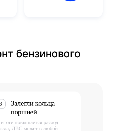
онт бензинового
Залегли кольца
3
поршней
 итоге повышается расход
асла, ДВС может в любой