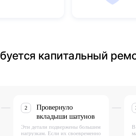
ебуется капитальный рем
Провернуло
2
вкладыши шатунов
Эти детали подвержены большим
В
нагрузкам. Если их своевременно
м