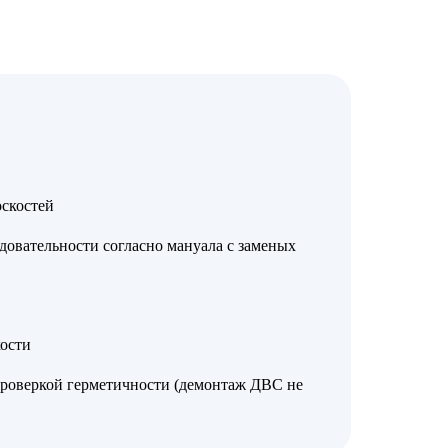
скостей
довательности согласно мануала с заменых
ости
проверкой герметичности (демонтаж ДВС не