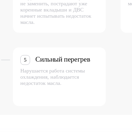
не заменить, пострадают уже
м
коренные вкладыши и ДВС
начнет испытывать недостаток
масла.
Сильный перегрев
5
Нарушается работа системы
охлаждения, наблюдается
недостаток масла.