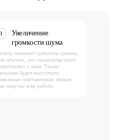
Увеличение
3
громкости шума
изель начинает работать громче,
ем обычно, это свидетельствует
 проблемах с ним. Также
игналом будет выступать
оявление посторонних звуков
ри запуске или работе.