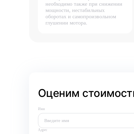
необходимо также при снижении
мощности, нестабильных
оборотах и самопроизвольном
глушении мотора.
Оценим стоимость
Имя
Адрес