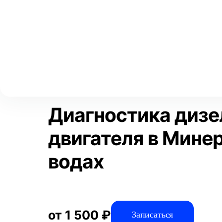
Выберите свой город
Москва
Главная
Услуги
Отзывы
Диагностика
Диагностика авто
Аксай
Волгоград
Преимущества
Воронеж
Краснодар
Диагностика дизе
двигателя в Мине
водах
от 1 500 ₽
Записаться