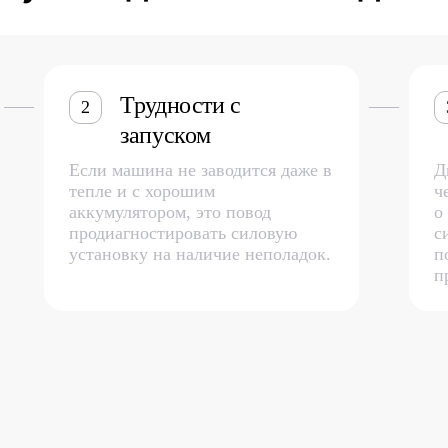
Трудности с
2
запуском
Если машина не заводится даже в
Д
тепле и с хорошим
ч
аккумулятором, это повод
о
продиагностировать силовую
с
установку на наличие неполадок.
п
п