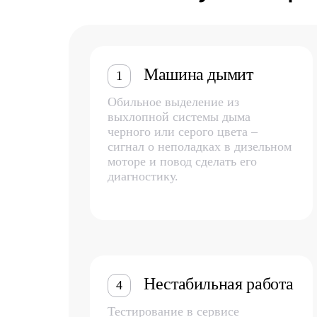
Машина дымит
1
Обильное выделение из
выхлопной системы дыма
черного или серого цвета –
сигнал о неполадках в дизельном
моторе и повод сделать его
диагностику.
Нестабильная работа
4
Тестирование в сервисе