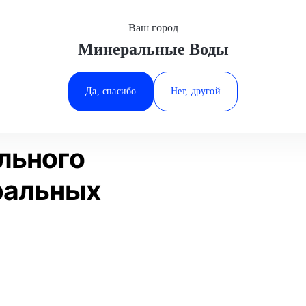
Ваш город
Минеральные Воды
Минеральные Воды
Диагностика дизельного двигателя
Ростов-на-Дону
Да, спасибо
Нет, другой
Ставрополь
Статьи
Отзывы
Тюмень
льного
ральных