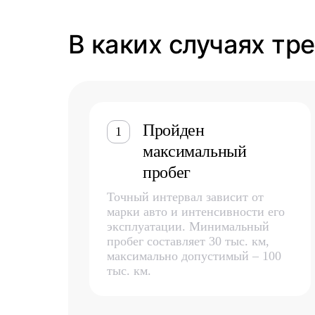
В каких случаях тр
Пройден
1
максимальный
пробег
Точный интервал зависит от
марки авто и интенсивности его
эксплуатации. Минимальный
пробег составляет 30 тыс. км,
максимально допустимый – 100
тыс. км.