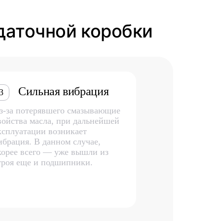
здаточной коробки
Сильная вибрация
3
з-за потерявшего смазывающие
войства масла, при дальнейшей
ксплуатации возникает
ибрация. В данном случае,
корее всего — уже вышли из
троя еще и подшипники.