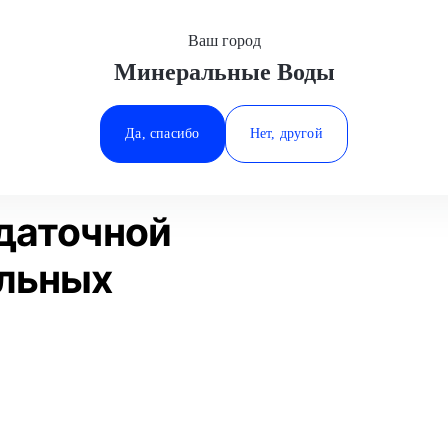
Ваш город
Минеральные Воды
Минеральные Воды
Замена масла раздаточной коробки
Ростов-на-Дону
Да, спасибо
Нет, другой
Ставрополь
Статьи
Отзывы
Тюмень
даточной
альных