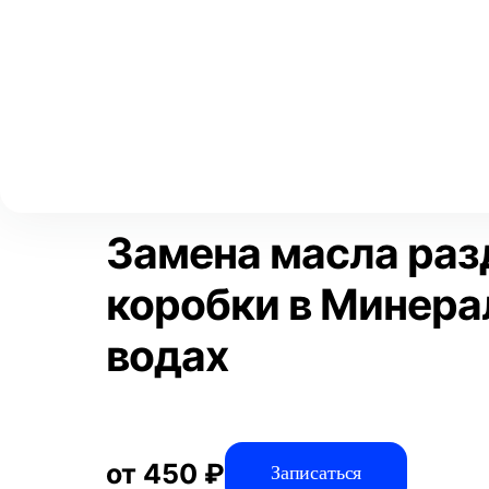
Выберите свой город
Москва
Главная
Услуги
Отзывы
Автосервис
Замена жидкостей
Аксай
Волгоград
Преимущества
Воронеж
Краснодар
Замена масла раз
коробки в Минер
водах
от 450 ₽
Записаться