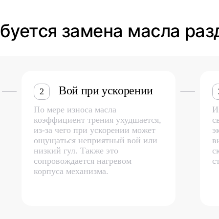
ебуется замена масла ра
Вой при ускорении
2
По мере износа масла
И
коэффициент трения ухудшается,
с
из-за чего при ускорении может
э
ощущаться неприятный вой или
в
низкий гул. Также это
с
сопровождается нагревом
с
корпуса механизма.