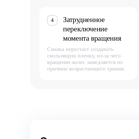
Затрудненное
4
переключение
момента вращения
Смазка перестает создавать
скользящую пленку, из-за чего
вращение колес замедляется по
причине возрастающего трения.