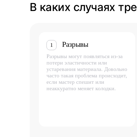
В каких случаях тр
Разрывы
1
Разрывы могут появляться из-за
потери эластичности или
устаревания материала. Довольно
часто такая проблема происходит,
если мастер спешит или
неаккуратно меняет колодки.