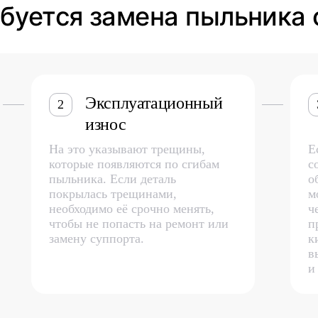
ебуется замена пыльника 
Эксплуатационный
2
износ
На это указывают трещины,
Е
которые появляются по сгибам
с
пыльника. Если деталь
о
покрылась трещинами,
м
необходимо её срочно менять,
ч
чтобы не попасть на ремонт или
п
замену суппорта.
к
в
и