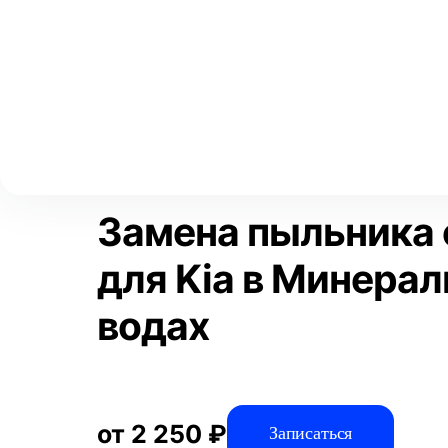
Выберите свой город
Москва
Главная
Услуги
Отзывы
Автосервис
Тормозная систем
Аксай
Волгоград
Преимущества
Воронеж
Краснодар
Замена пыльника 
для Kia в Минера
водах
от 2 250 ₽
Записаться