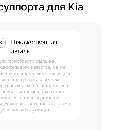
суппорта для Kia
Некачественная
3
деталь
сли приобрести пыльник
омнительного качества, он не
беспечит нормальную защиту и
ожет пропускать влагу уже
ерез несколько сот километров
робега. Например, пыльники
итайского производства не
ыдерживают российский климат
 условия эксплуатации.