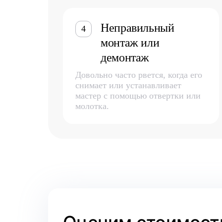
Неправильный
4
монтаж или
демонтаж
Довольно часто рвется, когда его
снимает или устанавливает
мастер с помощью отвертки или
молотка.