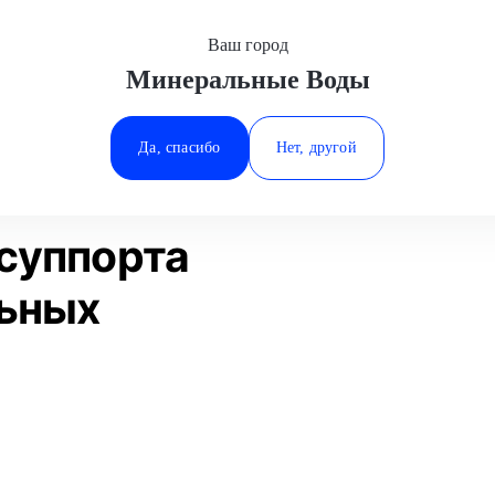
Ваш город
Минеральные Воды
Минеральные Воды
а
Замена пыльника суппорта
Kia
Ростов-на-Дону
Да, спасибо
Нет, другой
Ставрополь
Статьи
Отзывы
Тюмень
суппорта
льных