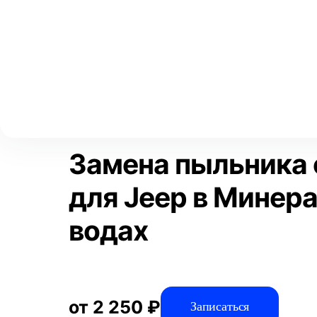
Выберите свой город
Москва
Главная
Услуги
Отзывы
Автосервис
Тормозная систем
Аксай
Волгоград
Преимущества
Воронеж
Краснодар
Замена пыльника 
для Jeep в Минер
водах
от 2 250 ₽
Записаться