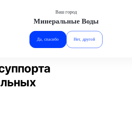
Ваш город
Минеральные Воды
Минеральные Воды
а
Замена пыльника суппорта
Jeep
Ростов-на-Дону
Да, спасибо
Нет, другой
Ставрополь
Статьи
Отзывы
Тюмень
суппорта
альных