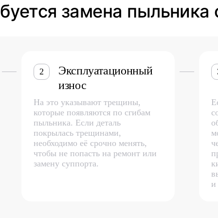
ебуется замена пыльника 
Эксплуатационный
2
износ
На это указывают трещины,
Е
которые появляются по сгибам
с
пыльника. Если деталь
о
покрылась трещинами,
м
необходимо её срочно менять,
ч
чтобы не попасть на ремонт или
п
замену суппорта.
к
в
и