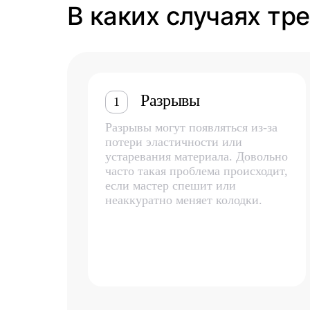
В каких случаях тр
Разрывы
1
Разрывы могут появляться из-за
потери эластичности или
устаревания материала. Довольно
часто такая проблема происходит,
если мастер спешит или
неаккуратно меняет колодки.