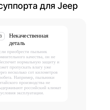
суппорта для Jeep
Некачественная
3
деталь
сли приобрести пыльник
омнительного качества, он не
беспечит нормальную защиту и
ожет пропускать влагу уже
ерез несколько сот километров
робега. Например, пыльники
итайского производства не
ыдерживают российский климат
 условия эксплуатации.