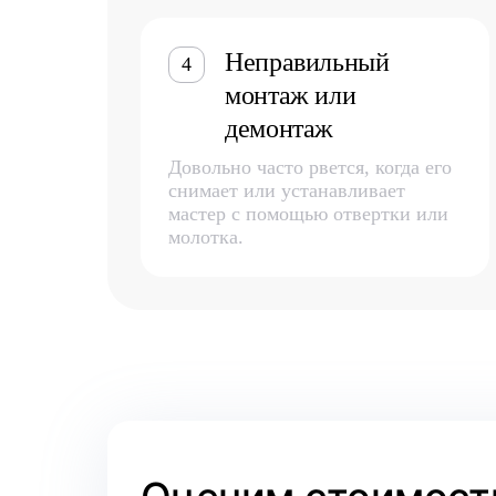
Неправильный
4
монтаж или
демонтаж
Довольно часто рвется, когда его
снимает или устанавливает
мастер с помощью отвертки или
молотка.