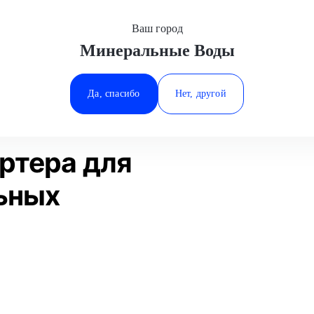
Ваш город
Минеральные Воды
Минеральные Воды
уживание
Снятие защиты картера
Subaru
Ростов-на-Дону
Да, спасибо
Нет, другой
Ставрополь
Статьи
Отзывы
Тюмень
ртера для
ьных