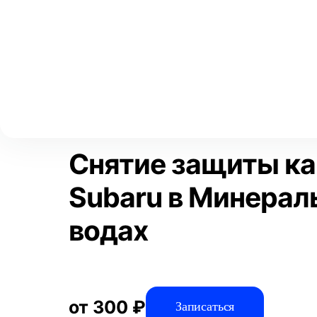
Выберите свой город
Москва
Главная
Услуги
Отзывы
Автосервис
Техническое обсл
Аксай
Волгоград
Преимущества
Воронеж
Краснодар
Снятие защиты ка
Subaru в Минерал
водах
от 300 ₽
Записаться