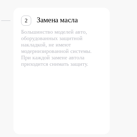
Замена масла
2
Большинство моделей авто,
оборудованных защитной
накладкой, не имеют
модернизированной системы.
При каждой замене автола
приходится снимать защиту.