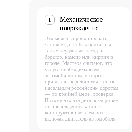
Механическое
1
повреждение
Это может спровоцировать
частая езда по бездорожью, а
также неудачный наезд на
бордюр, камень или кирпич в
городе. Мастера считают, что
услуга необходима всем
автомобилистам, которые
привыкли передвигаться по не
идеальным российским дорогам
— по крайней мере, проверка.
Потому что эта деталь защищает
от повреждений важные
конструктивные элементы,
включая двигатель автомобиля.