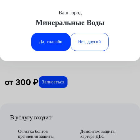
Ваш город
Выберите свой город
Минеральные Воды
Москва
Минеральные Воды
Главная
Услуги
Отзывы
Автосервис
Техническое обслуживание
Снятие защиты картера
Smart
Аксай
Ростов-на-Дону
Да, спасибо
Нет, другой
Снятие защиты картера для Smart
Волгоград
Ставрополь
в Минеральных водах
Воронеж
Тюмень
Краснодар
от 300 ₽
Записаться
В услугу входит:
Очистка болтов
Демонтаж защиты
крепления защиты
картера ДВС