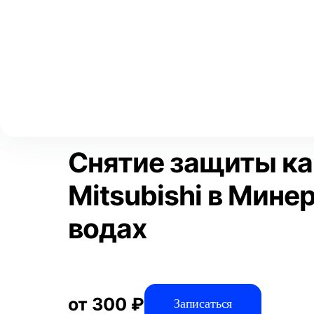
Выберите свой город
Москва
Главная
Услуги
Отзывы
Автосервис
Техническое обсл
Аксай
Волгоград
Преимущества
Воронеж
Краснодар
Снятие защиты ка
Mitsubishi в Мин
водах
от 300 ₽
Записаться