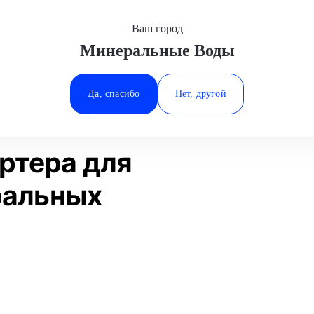
Ваш город
Минеральные Воды
Минеральные Воды
уживание
Снятие защиты картера
Mitsubishi
Ростов-на-Дону
Да, спасибо
Нет, другой
Ставрополь
Статьи
Отзывы
Тюмень
ртера для
еральных