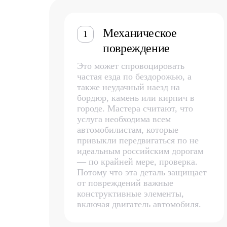
Механическое
1
повреждение
Это может спровоцировать
частая езда по бездорожью, а
также неудачный наезд на
бордюр, камень или кирпич в
городе. Мастера считают, что
услуга необходима всем
автомобилистам, которые
привыкли передвигаться по не
идеальным российским дорогам
— по крайней мере, проверка.
Потому что эта деталь защищает
от повреждений важные
конструктивные элементы,
включая двигатель автомобиля.