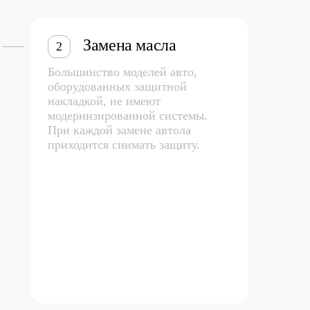
Замена масла
2
Большинство моделей авто,
оборудованных защитной
накладкой, не имеют
модернизированной системы.
При каждой замене автола
приходится снимать защиту.