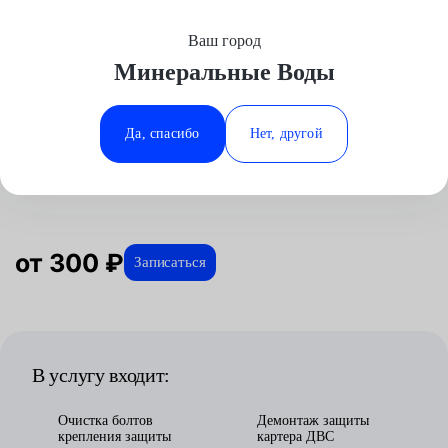
Ваш город
Выберите свой город
Минеральные Воды
Москва
Минеральные Воды
Главная
Услуги
Отзывы
Автосервис
Техническое обслуживание
Снятие защиты картера
Kia
Аксай
Ростов-на-Дону
Да, спасибо
Нет, другой
Снятие защиты картера для Kia в
Волгоград
Ставрополь
Минеральных водах
Воронеж
Тюмень
Краснодар
от 300 ₽
Записаться
В услугу входит:
Очистка болтов
Демонтаж защиты
крепления защиты
картера ДВС