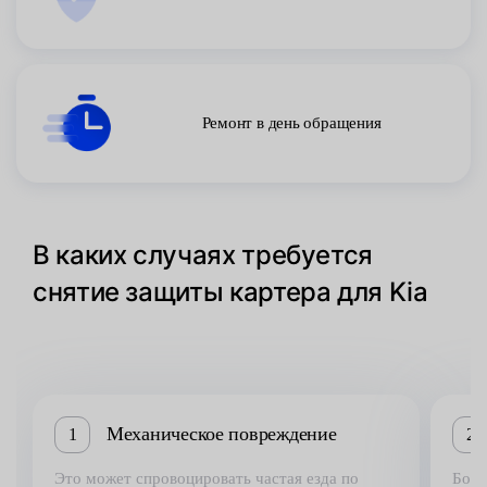
Ремонт в день обращения
В каких случаях требуется
снятие защиты картера для Kia
Механическое повреждение
1
2
Это может спровоцировать частая езда по
Боль